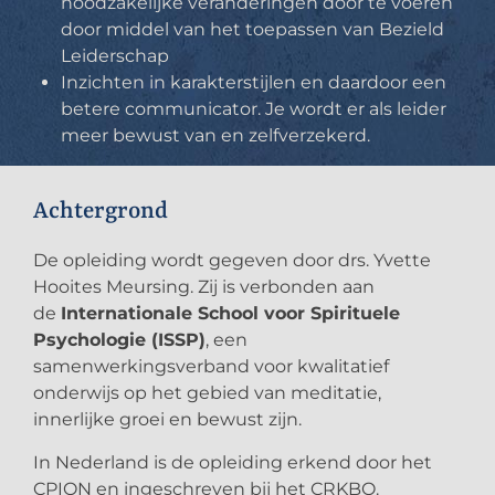
noodzakelijke veranderingen door te voeren
door middel van het toepassen van Bezield
Leiderschap
Inzichten in karakterstijlen en daardoor een
betere communicator. Je wordt er als leider
meer bewust van en zelfverzekerd.
Achtergrond
De opleiding wordt gegeven door drs. Yvette
Hooites Meursing. Zij is verbonden aan
de
Internationale School voor Spirituele
Psychologie (ISSP)
, een
samenwerkingsverband voor kwalitatief
onderwijs op het gebied van meditatie,
innerlijke groei en bewust zijn.
In Nederland is de opleiding erkend door het
CPION en ingeschreven bij het CRKBO.